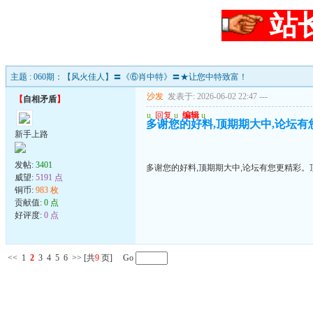
站
主题 : 060期：【风火佳人】〓《⑥肖中特》〓★让您中特致富！
沙发
发表于: 2026-06-02 22:47
---
【
自相矛盾
】
u
回复
u
编辑
u
多谢您的好料,顶期期大中,论坛
新手上路
发帖:
3401
多谢您的好料,顶期期大中,论坛有您更精彩。
威望:
5191 点
铜币:
983 枚
贡献值:
0 点
好评度:
0 点
<<
1
2
3
4
5
6
>>
[共
9
页] Go