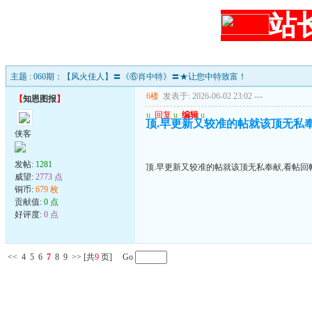
站
主题 : 060期：【风火佳人】〓《⑥肖中特》〓★让您中特致富！
6楼
发表于: 2026-06-02 23:02
---
【
知恩图报
】
u
回复
u
编辑
u
顶.早更新又较准的帖就该顶无私
侠客
发帖:
1281
顶.早更新又较准的帖就该顶无私奉献,看帖回
威望:
2773 点
铜币:
679 枚
贡献值:
0 点
好评度:
0 点
<<
4
5
6
7
8
9
>>
[共
9
页] Go