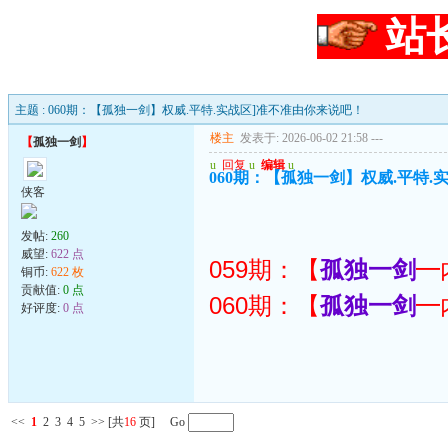
站
主题 : 060期：【孤独一剑】权威.平特.实战区]准不准由你来说吧！
楼主
发表于: 2026-06-02 21:58
---
【
孤独一剑
】
u
回复
u
编辑
u
060期：【孤独一剑】权威.平特.
侠客
发帖:
260
威望:
622 点
059期：【
━
孤独一剑
铜币:
622 枚
贡献值:
0 点
060期：【
━
孤独一剑
好评度:
0 点
<<
1
2
3
4
5
>>
[共
16
页] Go