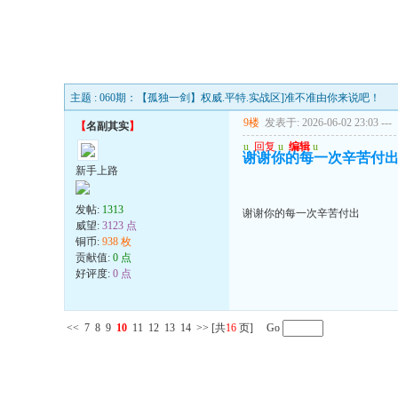
主题 : 060期：【孤独一剑】权威.平特.实战区]准不准由你来说吧！
9楼
发表于: 2026-06-02 23:03
---
【
名副其实
】
u
回复
u
编辑
u
谢谢你的每一次辛苦付
新手上路
发帖:
1313
谢谢你的每一次辛苦付出
威望:
3123 点
铜币:
938 枚
贡献值:
0 点
好评度:
0 点
<<
7
8
9
10
11
12
13
14
>>
[共
16
页] Go