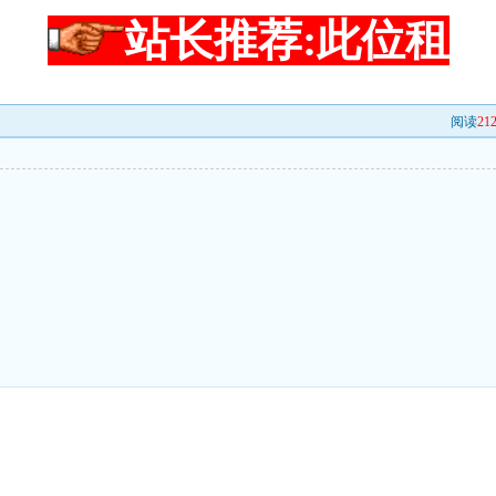
站长推荐:此位租
阅读
21
出