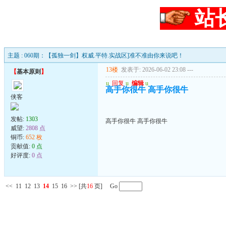
站
主题 : 060期：【孤独一剑】权威.平特.实战区]准不准由你来说吧！
13楼
发表于: 2026-06-02 23:08
---
【
基本原则
】
u
回复
u
编辑
u
高手你很牛 高手你很牛
侠客
发帖:
1303
高手你很牛 高手你很牛
威望:
2808 点
铜币:
652 枚
贡献值:
0 点
好评度:
0 点
<<
11
12
13
14
15
16
>>
[共
16
页] Go