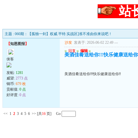
站
主题 : 060期：【孤独一剑】权威.平特.实战区]准不准由你来说吧！
沙发
发表于: 2026-06-02 22:49
---
【
知恩图报
】
u
回复
u
编辑
u
美酒佳肴送给你!!!快乐健康送给你!
侠客
发帖:
1281
美酒佳肴送给你!!!快乐健康送给你!!
威望:
2773 点
铜币:
679 枚
贡献值:
0 点
好评度:
0 点
<<
1
2
3
4
5
6
>>
[共
16
页] Go