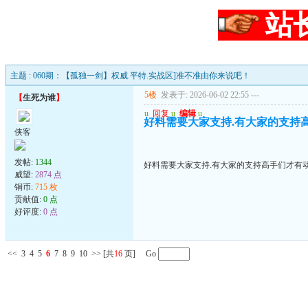
站
主题 : 060期：【孤独一剑】权威.平特.实战区]准不准由你来说吧！
5楼
发表于: 2026-06-02 22:55
---
【
生死为谁
】
u
回复
u
编辑
u
好料需要大家支持.有大家的支持高手
侠客
发帖:
1344
好料需要大家支持.有大家的支持高手们才有动力
威望:
2874 点
铜币:
715 枚
贡献值:
0 点
好评度:
0 点
<<
3
4
5
6
7
8
9
10
>>
[共
16
页] Go