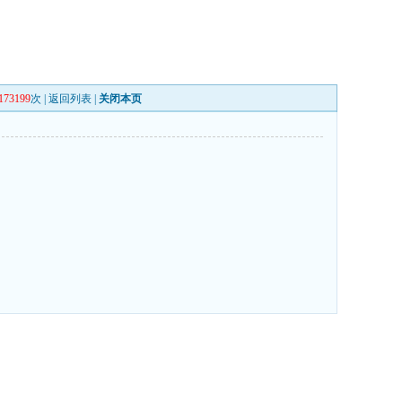
173199
次 |
返回列表
|
关闭本页