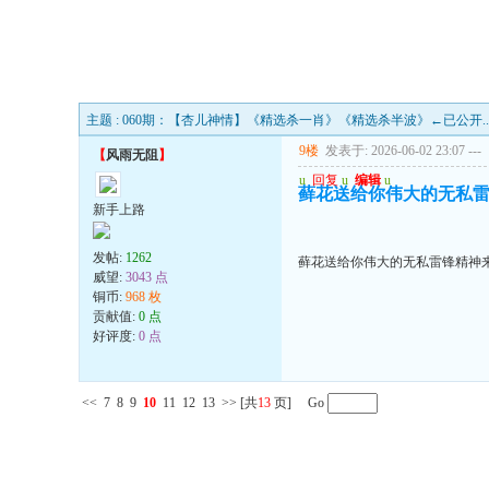
主题 : 060期：【杏儿神情】《精选杀一肖》《精选杀半波》←已公开..
9楼
发表于: 2026-06-02 23:07
---
【
风雨无阻
】
u
回复
u
编辑
u
藓花送给你伟大的无私
新手上路
发帖:
1262
藓花送给你伟大的无私雷锋精神
威望:
3043 点
铜币:
968 枚
贡献值:
0 点
好评度:
0 点
<<
7
8
9
10
11
12
13
>>
[共
13
页] Go