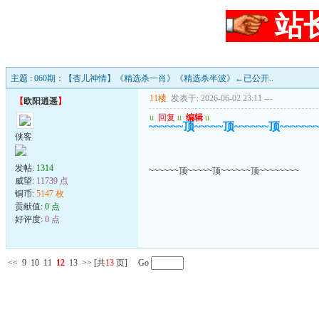
站
主题 : 060期：【杏儿神情】《精选杀一肖》《精选杀半波》←已公开..
11楼
发表于: 2026-06-02 23:11
---
【
欧阳逍遥
】
u
回复
u
编辑
u
~~~~~~顶~~~~~顶~~~~~~顶~~~~~~
侠客
发帖:
1314
~~~~~~顶~~~~~顶~~~~~~顶~~~~~~~~
威望:
11739 点
铜币:
5147 枚
贡献值:
0 点
好评度:
0 点
<<
9
10
11
12
13
>>
[共
13
页] Go