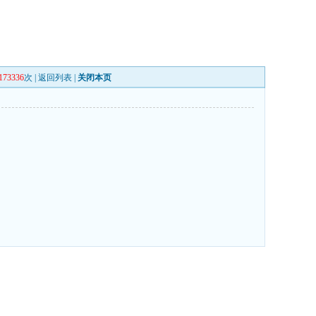
173336
次 |
返回列表
|
关闭本页