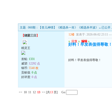
主题 : 060期：【杏儿神情】《精选杀一肖》《精选杀半波》←已公开..
12楼
发表于: 2026-06-02 23:11
---
【
绕梁三日
】
u
回复
u
编辑
u
好料！早发表值得尊敬
精灵王
发帖:
1331
好料！早发表值得尊敬！
威望:
12292 点
铜币:
5540 枚
贡献值:
0 点
好评度:
0 点
<<
10
11
12
13
>>
[共
13
页] Go