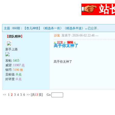
站
主题 : 060期：【杏儿神情】《精选杀一肖》《精选杀半波》←已公开..
沙发
发表于: 2026-06-02 22:48
---
【
团队精神
】
u
回复
u
编辑
u
高手你太神了
新手上路
发帖:
1415
高手你太神了
威望:
11907 点
铜币:
5190 枚
贡献值:
0 点
好评度:
0 点
<<
1
2
3
4
5
6
>>
[共
13
页] Go