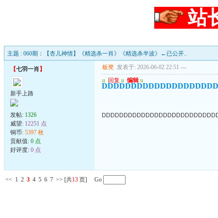
站
主题 : 060期：【杏儿神情】《精选杀一肖》《精选杀半波》←已公开..
板凳
发表于: 2026-06-02 22:51
---
【
七羽一肖
】
u
回复
u
编辑
u
DDDDDDDDDDDDDDDDDDD
新手上路
发帖:
1326
DDDDDDDDDDDDDDDDDDDDDDDDDD
威望:
12251 点
铜币:
5397 枚
贡献值:
0 点
好评度:
0 点
<<
1
2
3
4
5
6
7
>>
[共
13
页] Go