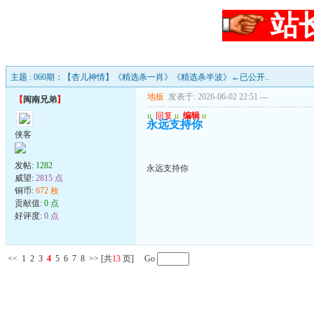
站
主题 : 060期：【杏儿神情】《精选杀一肖》《精选杀半波》←已公开..
地板
发表于: 2026-06-02 22:51
---
【
闽南兄弟
】
u
回复
u
编辑
u
永远支持你
侠客
发帖:
1282
永远支持你
威望:
2815 点
铜币:
672 枚
贡献值:
0 点
好评度:
0 点
<<
1
2
3
4
5
6
7
8
>>
[共
13
页] Go