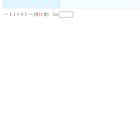
<<
1
2
3
4
5
>>
[共
13
页] Go