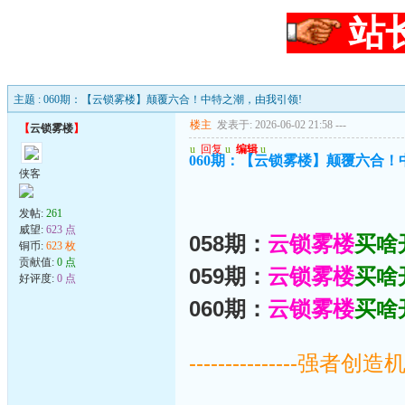
站
主题 : 060期：【云锁雾楼】颠覆六合！中特之潮，由我引领!
楼主
发表于: 2026-06-02 21:58
---
【
云锁雾楼
】
u
回复
u
编辑
u
060期：【云锁雾楼】颠覆六合！
侠客
发帖:
261
威望:
623 点
058期：
云锁雾楼
买啥
铜币:
623 枚
贡献值:
0 点
059期：
云锁雾楼
买啥
好评度:
0 点
060期：
云锁雾楼
买啥
---------------强者创造