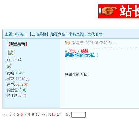
站
主题 : 060期：【云锁雾楼】颠覆六合！中特之潮，由我引领!
5楼
发表于: 2026-06-02 22:54
---
【
断然琉璃
】
u
回复
u
编辑
u
感谢你的无私！
新手上路
发帖:
1323
感谢你的无私！
威望:
11919 点
铜币:
5232 枚
贡献值:
0 点
好评度:
0 点
<<
3
4
5
6
7
8
9
10
>>
[共
13
页] Go