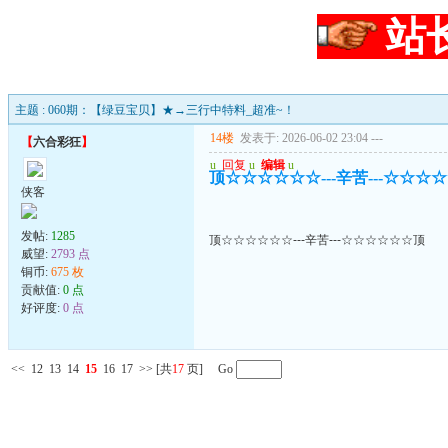
站
主题 : 060期：【绿豆宝贝】★→三行中特料_超准~！
14楼
发表于: 2026-06-02 23:04
---
【
六合彩狂
】
u
回复
u
编辑
u
顶☆☆☆☆☆☆---辛苦---☆☆☆
侠客
发帖:
1285
顶☆☆☆☆☆☆---辛苦---☆☆☆☆☆☆顶
威望:
2793 点
铜币:
675 枚
贡献值:
0 点
好评度:
0 点
<<
12
13
14
15
16
17
>>
[共
17
页] Go