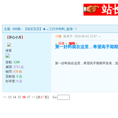
站
主题 : 060期：【绿豆宝贝】★→三行中特料_超准~！
15楼
发表于: 2026-06-02 23:07
---
【
开心小月
】
u
回复
u
编辑
u
第一好料就在这里，希望高手期
侠客
发帖:
1260
第一好料就在这里，希望高手期期早发表，
威望:
2712 点
铜币:
639 枚
贡献值:
0 点
好评度:
0 点
<<
13
14
15
16
17
>>
[共
17
页] Go