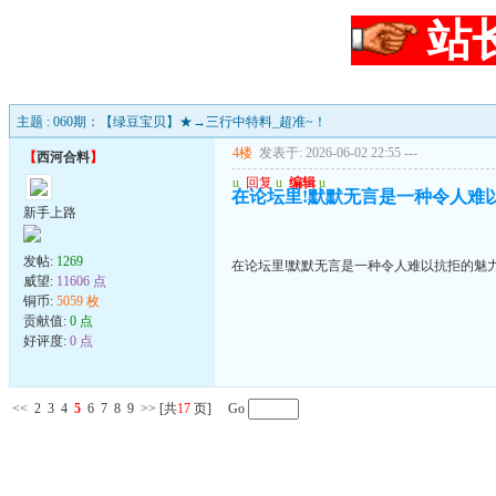
站
主题 : 060期：【绿豆宝贝】★→三行中特料_超准~！
4楼
发表于: 2026-06-02 22:55
---
【
西河合料
】
u
回复
u
编辑
u
在论坛里!默默无言是一种令人难
新手上路
发帖:
1269
在论坛里!默默无言是一种令人难以抗拒的魅
威望:
11606 点
铜币:
5059 枚
贡献值:
0 点
好评度:
0 点
<<
2
3
4
5
6
7
8
9
>>
[共
17
页] Go