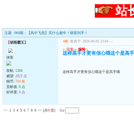
站
主题 : 060期：【风中飞燕】买什么都中！财富到手！
4楼
发表于: 2026-06-02 23:04
---
【
胡雨霸王
】
u
回复
u
编辑
u
这样高手才更有信心哦这个是高
侠客
发帖:
1284
这样高手才更有信心哦这个是高手哦
威望:
2822 点
铜币:
704 枚
贡献值:
0 点
好评度:
0 点
<<
2
3
4
5
6
7
8
9
>>
[共
9
页] Go