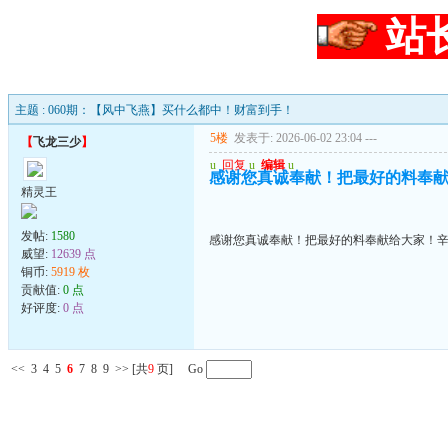
站
主题 : 060期：【风中飞燕】买什么都中！财富到手！
5楼
发表于: 2026-06-02 23:04
---
【
飞龙三少
】
u
回复
u
编辑
u
感谢您真诚奉献！把最好的料奉
精灵王
发帖:
1580
感谢您真诚奉献！把最好的料奉献给大家！
威望:
12639 点
铜币:
5919 枚
贡献值:
0 点
好评度:
0 点
<<
3
4
5
6
7
8
9
>>
[共
9
页] Go