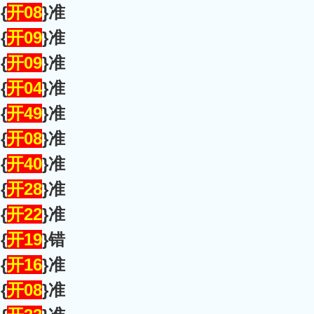
{
开08
}准
{
开09
}准
{
开09
}准
{
开04
}准
{
开49
}准
{
开08
}准
{
开40
}准
{
开28
}准
{
开22
}准
{
开19
}错
{
开16
}准
{
开08
}准