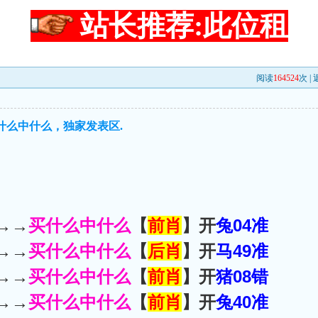
站长推荐:此位租
阅读
164524
次 |
什么中什么，独家发表区.
→→
买什么中什么
【
前肖
】开
兔04准
→→
买什么中什么
【
后肖
】开
马49准
→→
买什么中什么
【
前肖
】开
猪08错
→→
买什么中什么
【
前肖
】开
兔40准