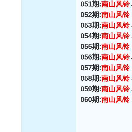
051期:
南山风铃
052期:
南山风铃
053期:
南山风铃
054期:
南山风铃
055期:
南山风铃
056期:
南山风铃
057期:
南山风铃
058期:
南山风铃
059期:
南山风铃
060期:
南山风铃