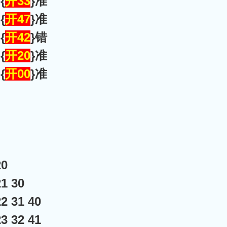
{
开33
}准
{
开47
}准
{
开42
}错
{
开20
}准
{
开00
}准
20
1 30
2 31 40
3 32 41