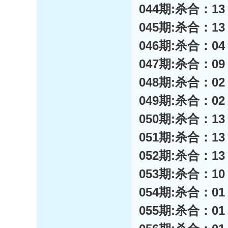
044期:杀合：13 
045期:杀合：13 
046期:杀合：04 
047期:杀合：09 
048期:杀合：02 
049期:杀合：02 
050期:杀合：13 
051期:杀合：13 
052期:杀合：13 
053期:杀合：10 
054期:杀合：01 
055期:杀合：01 