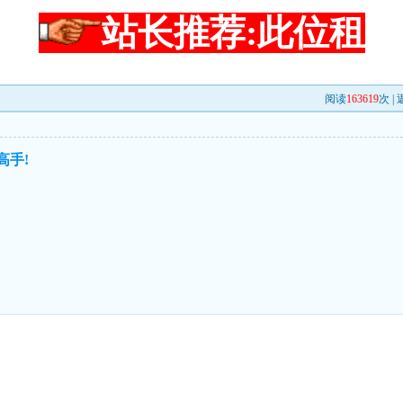
站长推荐:此位租
阅读
163619
次 |
高手!