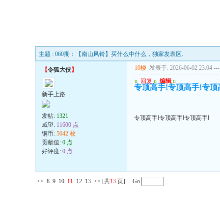
主题 : 060期：【南山风铃】买什么中什么，独家发表区.
10楼
发表于: 2026-06-02 23:04
---
【
令狐大侠
】
u
回复
u
编辑
u
专顶高手!专顶高手!专顶
新手上路
发帖:
1321
专顶高手!专顶高手!专顶高手!
威望:
11600 点
铜币:
5042 枚
贡献值:
0 点
好评度:
0 点
<<
8
9
10
11
12
13
>>
[共
13
页] Go