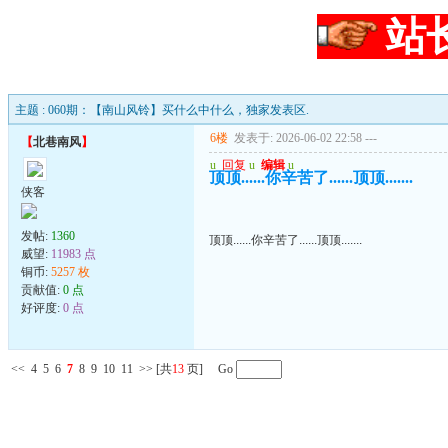
站
主题 : 060期：【南山风铃】买什么中什么，独家发表区.
6楼
发表于: 2026-06-02 22:58
---
【
北巷南风
】
u
回复
u
编辑
u
顶顶......你辛苦了......顶顶.......
侠客
发帖:
1360
顶顶......你辛苦了......顶顶.......
威望:
11983 点
铜币:
5257 枚
贡献值:
0 点
好评度:
0 点
<<
4
5
6
7
8
9
10
11
>>
[共
13
页] Go