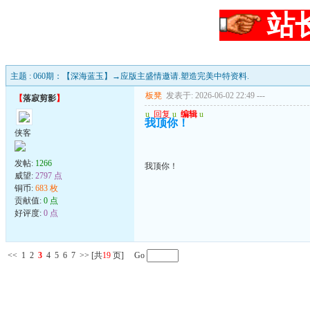
站
主题 : 060期：【深海蓝玉】→应版主盛情邀请.塑造完美中特资料.
板凳
发表于: 2026-06-02 22:49
---
【
落寂剪影
】
u
回复
u
编辑
u
我顶你！
侠客
发帖:
1266
我顶你！
威望:
2797 点
铜币:
683 枚
贡献值:
0 点
好评度:
0 点
<<
1
2
3
4
5
6
7
>>
[共
19
页] Go