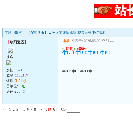
站
主题 : 060期：【深海蓝玉】→应版主盛情邀请.塑造完美中特资料.
地板
发表于: 2026-06-02 22:51
---
【
欧阳逍遥
】
u
回复
u
编辑
u
牛B !! 牛B !!牛B !!牛B !
侠客
发帖:
1321
牛B !! 牛B !!牛B !!牛B !
威望:
11753 点
铜币:
5154 枚
贡献值:
0 点
好评度:
0 点
<<
1
2
3
4
5
6
7
8
>>
[共
19
页] Go