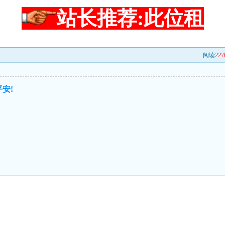
站长推荐:此位租
阅读
227
安!