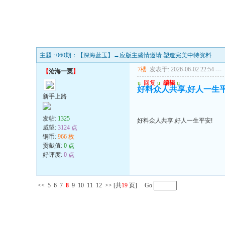
主题 : 060期：【深海蓝玉】→应版主盛情邀请.塑造完美中特资料.
7楼
发表于: 2026-06-02 22:54
---
【
沧海一粟
】
u
回复
u
编辑
u
好料众人共享,好人一生平
新手上路
发帖:
1325
好料众人共享,好人一生平安!
威望:
3124 点
铜币:
966 枚
贡献值:
0 点
好评度:
0 点
<<
5
6
7
8
9
10
11
12
>>
[共
19
页] Go