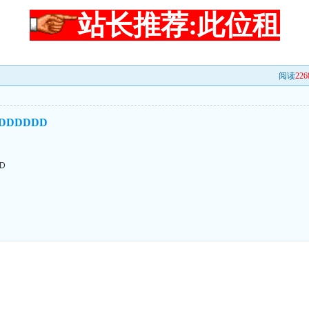
站长推荐:此位租
阅读
226
DDDDDD
D