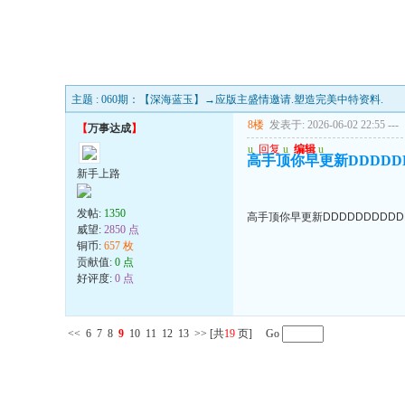
主题 : 060期：【深海蓝玉】→应版主盛情邀请.塑造完美中特资料.
8楼
发表于: 2026-06-02 22:55
---
【
万事达成
】
u
回复
u
编辑
u
高手顶你早更新DDDDD
新手上路
发帖:
1350
高手顶你早更新DDDDDDDDDD
威望:
2850 点
铜币:
657 枚
贡献值:
0 点
好评度:
0 点
<<
6
7
8
9
10
11
12
13
>>
[共
19
页] Go