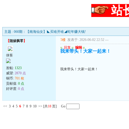
站
主题 : 060期：【南海仙女】◣买啥开啥◢蛇年赚大钱!
5楼
发表于: 2026-06-02 22:52
---
【
随缘飘零
】
u
回复
u
编辑
u
我来带头！大家一起来！
侠客
发帖:
1323
我来带头！大家一起来！
威望:
2870 点
铜币:
701 枚
贡献值:
0 点
好评度:
0 点
<<
3
4
5
6
7
8
9
10
>>
[共
18
页] Go