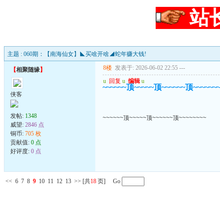
站
主题 : 060期：【南海仙女】◣买啥开啥◢蛇年赚大钱!
8楼
发表于: 2026-06-02 22:55
---
【
相聚随缘
】
u
回复
u
编辑
u
~~~~~~顶~~~~~顶~~~~~~顶~~~~~~
侠客
发帖:
1348
~~~~~~顶~~~~~顶~~~~~~顶~~~~~~~~
威望:
2846 点
铜币:
705 枚
贡献值:
0 点
好评度:
0 点
<<
6
7
8
9
10
11
12
13
>>
[共
18
页] Go