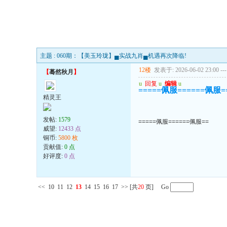
主题 : 060期：【美玉玲珑】▄实战九肖▄机遇再次降临!
12楼
发表于: 2026-06-02 23:00
---
【
蓦然秋月
】
u
回复
u
编辑
u
=====佩服======佩服=
精灵王
发帖:
1579
=====佩服======佩服==
威望:
12433 点
铜币:
5800 枚
贡献值:
0 点
好评度:
0 点
<<
10
11
12
13
14
15
16
17
>>
[共
20
页] Go