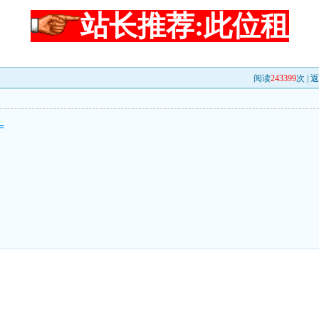
站长推荐:此位租
阅读
243399
次 |
返
=