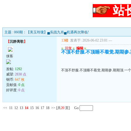
站
主题 : 060期：【美玉玲珑】▄实战九肖▄机遇再次降临!
13楼
发表于: 2026-06-02 23:01
---
【
沉静离歌
】
u
回复
u
编辑
u
不顶不舒服.不顶睡不着觉.期期参.期
侠客
发帖:
1292
不顶不舒服.不顶睡不着觉.期期参.期期顶.一个劲
威望:
2830 点
铜币:
647 枚
贡献值:
0 点
好评度:
0 点
<<
11
12
13
14
15
16
17
18
>>
[共
20
页] Go