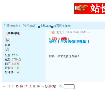
站
主题 : 060期：【美玉玲珑】▄实战九肖▄机遇再次降临!
15楼
发表于: 2026-06-02 23:04
---
【
高顺特料
】
u
回复
u
编辑
u
好料！早发表值得尊敬！
侠客
发帖:
1285
好料！早发表值得尊敬！
威望:
2789 点
铜币:
686 枚
贡献值:
0 点
好评度:
0 点
<<
13
14
15
16
17
18
19
20
>>
[共
20
页] Go