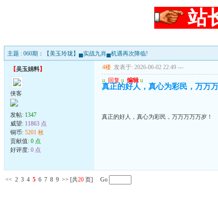
站
主题 : 060期：【美玉玲珑】▄实战九肖▄机遇再次降临!
4楼
发表于: 2026-06-02 22:49
---
【
吴玉娟料
】
u
回复
u
编辑
u
真正的好人，真心为彩民，万万
侠客
发帖:
1347
真正的好人，真心为彩民，万万万万万岁！
威望:
11863 点
铜币:
5201 枚
贡献值:
0 点
好评度:
0 点
<<
2
3
4
5
6
7
8
9
>>
[共
20
页] Go