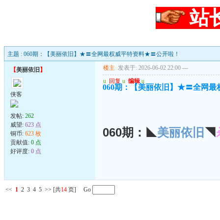
站
主题 : 060期：【美丽依旧】★〓全网最权威平特资料★〓公开啦！
楼主
发表于: 2026-06-02 22:00
---
【
美丽依旧
】
u
回复
u
编辑
u
060期：【美丽依旧】★〓全网
侠客
发帖:
262
威望:
623 点
060期：◣
美丽依旧
◥
铜币:
623 枚
贡献值:
0 点
好评度:
0 点
<<
1
2
3
4
5
>>
[共
14
页] Go