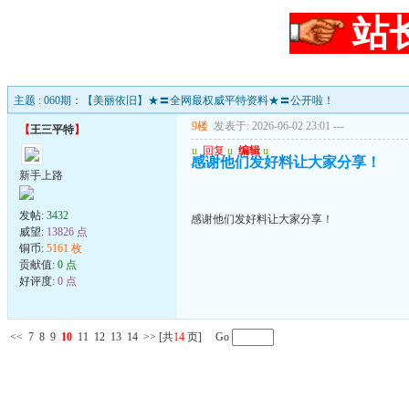
站
主题 : 060期：【美丽依旧】★〓全网最权威平特资料★〓公开啦！
9楼
发表于: 2026-06-02 23:01
---
【
王三平特
】
u
回复
u
编辑
u
感谢他们发好料让大家分享！
新手上路
发帖:
3432
感谢他们发好料让大家分享！
威望:
13826 点
铜币:
5161 枚
贡献值:
0 点
好评度:
0 点
<<
7
8
9
10
11
12
13
14
>>
[共
14
页] Go