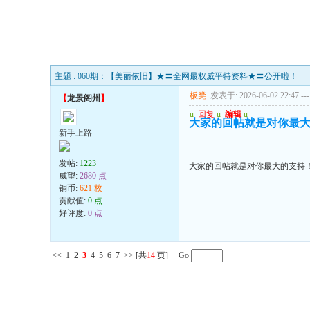
主题 : 060期：【美丽依旧】★〓全网最权威平特资料★〓公开啦！
板凳
发表于: 2026-06-02 22:47
---
【
龙景阁州
】
u
回复
u
编辑
u
大家的回帖就是对你最
新手上路
发帖:
1223
大家的回帖就是对你最大的支持
威望:
2680 点
铜币:
621 枚
贡献值:
0 点
好评度:
0 点
<<
1
2
3
4
5
6
7
>>
[共
14
页] Go