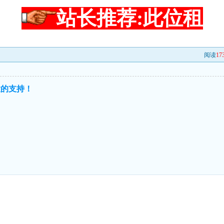
站长推荐:此位租
阅读
17
大的支持！
！