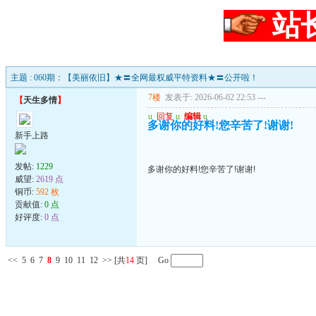
站
主题 : 060期：【美丽依旧】★〓全网最权威平特资料★〓公开啦！
7楼
发表于: 2026-06-02 22:53
---
【
天生多情
】
u
回复
u
编辑
u
多谢你的好料!您辛苦了!谢谢!
新手上路
发帖:
1229
多谢你的好料!您辛苦了!谢谢!
威望:
2619 点
铜币:
592 枚
贡献值:
0 点
好评度:
0 点
<<
5
6
7
8
9
10
11
12
>>
[共
14
页] Go