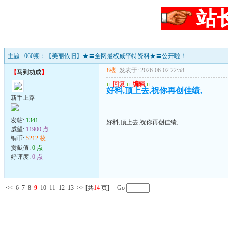
站
主题 : 060期：【美丽依旧】★〓全网最权威平特资料★〓公开啦！
8楼
发表于: 2026-06-02 22:58
---
【
马到功成
】
u
回复
u
编辑
u
好料,顶上去,祝你再创佳绩,
新手上路
发帖:
1341
好料,顶上去,祝你再创佳绩,
威望:
11900 点
铜币:
5212 枚
贡献值:
0 点
好评度:
0 点
<<
6
7
8
9
10
11
12
13
>>
[共
14
页] Go