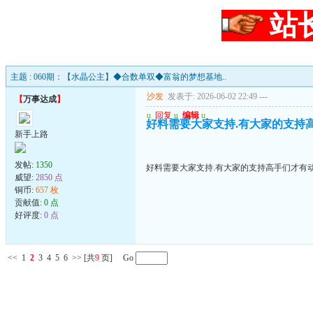
站
主题 : 060期：【水晶公主】◆合数单双◆富翁的梦想基地..
沙发
发表于: 2026-06-02 22:49
---
【
万事达成
】
u
回复
u
编辑
u
好料需要大家支持.有大家的支持高手
新手上路
发帖:
1350
好料需要大家支持.有大家的支持高手们才有动力
威望:
2850 点
铜币:
657 枚
贡献值:
0 点
好评度:
0 点
<<
1
2
3
4
5
6
>>
[共
9
页] Go