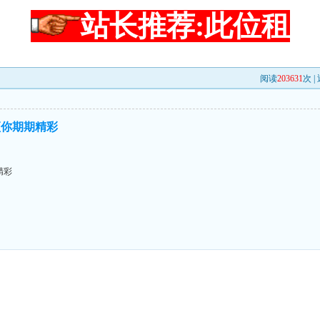
站长推荐:此位租
阅读
203631
次 |
..顶你期期精彩
期精彩