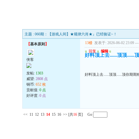
主题 : 060期：【游戏人间】★规律六肖★』已经验证~！
13楼
发表于: 2026-06-02 23:09
---
【
基本原则
】
u
回复
u
编辑
u
好料顶上去......顶顶....
侠客
发帖:
1303
好料顶上去......顶顶......顶你期
威望:
2808 点
铜币:
652 枚
贡献值:
0 点
好评度:
0 点
<<
11
12
13
14
15
16
>>
[共
16
页] Go