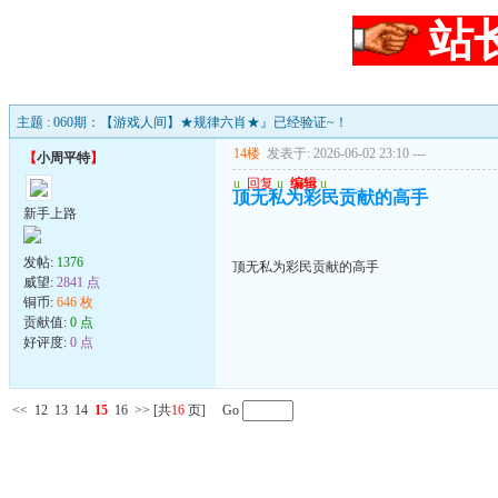
站
主题 : 060期：【游戏人间】★规律六肖★』已经验证~！
14楼
发表于: 2026-06-02 23:10
---
【
小周平特
】
u
回复
u
编辑
u
顶无私为彩民贡献的高手
新手上路
发帖:
1376
顶无私为彩民贡献的高手
威望:
2841 点
铜币:
646 枚
贡献值:
0 点
好评度:
0 点
<<
12
13
14
15
16
>>
[共
16
页] Go