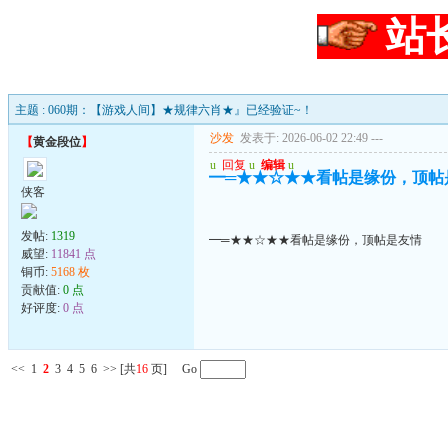
站
主题 : 060期：【游戏人间】★规律六肖★』已经验证~！
沙发
发表于: 2026-06-02 22:49
---
【
黄金段位
】
u
回复
u
编辑
u
━═★★☆★★看帖是缘份，顶帖
侠客
发帖:
1319
━═★★☆★★看帖是缘份，顶帖是友情
威望:
11841 点
铜币:
5168 枚
贡献值:
0 点
好评度:
0 点
<<
1
2
3
4
5
6
>>
[共
16
页] Go