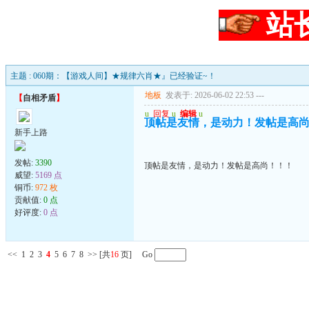
站
主题 : 060期：【游戏人间】★规律六肖★』已经验证~！
地板
发表于: 2026-06-02 22:53
---
【
自相矛盾
】
u
回复
u
编辑
u
顶帖是友情，是动力！发帖是高
新手上路
发帖:
3390
顶帖是友情，是动力！发帖是高尚！！！
威望:
5169 点
铜币:
972 枚
贡献值:
0 点
好评度:
0 点
<<
1
2
3
4
5
6
7
8
>>
[共
16
页] Go