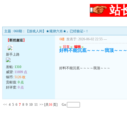
站
主题 : 060期：【游戏人间】★规律六肖★』已经验证~！
6楼
发表于: 2026-06-02 22:55
---
【
断然邂逅
】
u
回复
u
编辑
u
好料不能沉底～～～～我顶～～
新手上路
发帖:
1310
好料不能沉底～～～～我顶～～～
威望:
11699 点
铜币:
5126 枚
贡献值:
0 点
好评度:
0 点
<<
4
5
6
7
8
9
10
11
>>
[共
16
页] Go