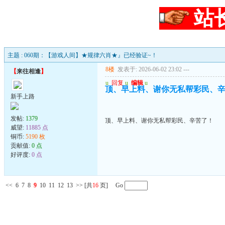
站
主题 : 060期：【游戏人间】★规律六肖★』已经验证~！
8楼
发表于: 2026-06-02 23:02
---
【
来往相逢
】
u
回复
u
编辑
u
顶、早上料、谢你无私帮彩民、
新手上路
发帖:
1379
顶、早上料、谢你无私帮彩民、辛苦了！
威望:
11885 点
铜币:
5190 枚
贡献值:
0 点
好评度:
0 点
<<
6
7
8
9
10
11
12
13
>>
[共
16
页] Go