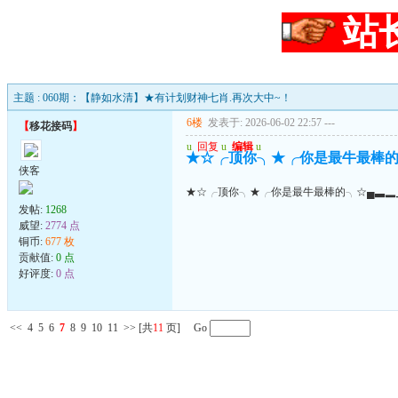
站
主题 : 060期：【静如水清】★有计划财神七肖.再次大中~！
6楼
发表于: 2026-06-02 22:57
---
【
移花接码
】
u
回复
u
编辑
u
★☆╭顶你╮★╭你是最牛最棒的
侠客
★☆╭顶你╮★╭你是最牛最棒的╮☆▄▃▂
发帖:
1268
威望:
2774 点
铜币:
677 枚
贡献值:
0 点
好评度:
0 点
<<
4
5
6
7
8
9
10
11
>>
[共
11
页] Go