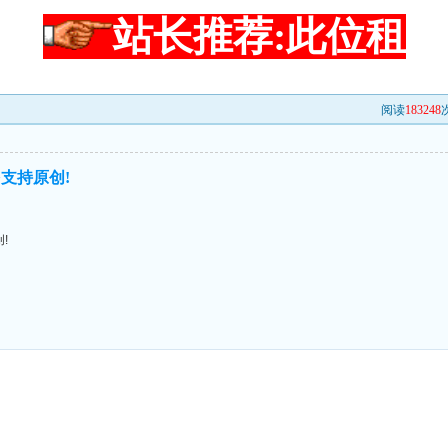
站长推荐:此位租
阅读
183248
次
支持原创!
!