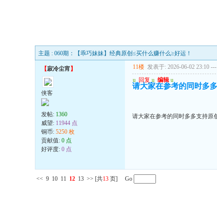
主题 : 060期：【乖巧妹妹】经典原创≤买什么赚什么≥好运！
11楼
发表于: 2026-06-02 23:10
---
【
寂冷尘宵
】
u
回复
u
编辑
u
请大家在参考的同时多多
侠客
发帖:
1360
请大家在参考的同时多多支持原创
威望:
11944 点
铜币:
5250 枚
贡献值:
0 点
好评度:
0 点
<<
9
10
11
12
13
>>
[共
13
页] Go