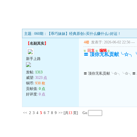
主题 : 060期：【乖巧妹妹】经典原创≤买什么赚什么≥好运！
4楼
发表于: 2026-06-02 22:56
---
【
名副其实
】
u
回复
u
编辑
u
〓 顶你无私贡献╰☆╮
新手上路
发帖:
1313
〓 顶你无私贡献╰☆╮╰☆╮〓
威望:
3123 点
铜币:
938 枚
贡献值:
0 点
好评度:
0 点
<<
2
3
4
5
6
7
8
9
>>
[共
13
页] Go