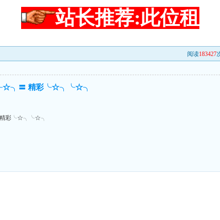
站长推荐:此位租
阅读
183427
次
╰☆╮〓 精彩╰☆╮╰☆╮
 精彩╰☆╮╰☆╮