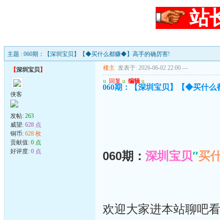
站
主题 : 060期：【深圳宝贝】【◆买什么都赚◆】高手的确厉害!
楼主
发表于: 2026-06-02 22:00
---
【
深圳宝贝
】
u
回复
u
编辑
u
060期：【深圳宝贝】【◆买什么
侠客
发帖:
263
威望:
628 点
铜币:
628 枚
贡献值:
0 点
好评度:
0 点
060期：
深圳宝贝
″
买
欢迎大家进本站聊吧