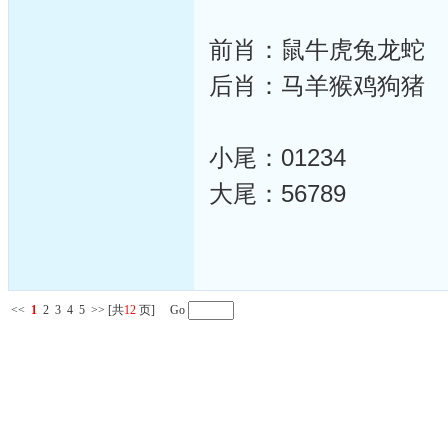
前肖：鼠牛虎兔龙蛇
后肖：马羊猴鸡狗猪
小尾：01234
大尾：56789
<<
1
2
3
4
5
>>
[共
12
页] Go