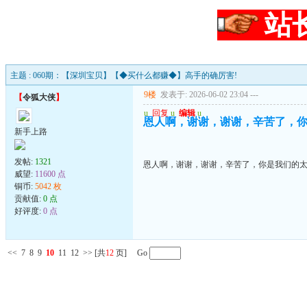
站
主题 : 060期：【深圳宝贝】【◆买什么都赚◆】高手的确厉害!
9楼
发表于: 2026-06-02 23:04
---
【
令狐大侠
】
u
回复
u
编辑
u
恩人啊，谢谢，谢谢，辛苦了，
新手上路
发帖:
1321
恩人啊，谢谢，谢谢，辛苦了，你是我们的
威望:
11600 点
铜币:
5042 枚
贡献值:
0 点
好评度:
0 点
<<
7
8
9
10
11
12
>>
[共
12
页] Go